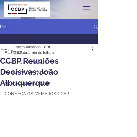
Post
All Posts
Communication CCBP
All Posts
9 de abr.
1 min de leitura
CCBP Reuniões
EVENTOS FUTUROS
Decisivas: João
EVENTOS PASSADOS
Albuquerque
NEWSLETTERS CCBP
CONHEÇA OS MEMBROS CCBP