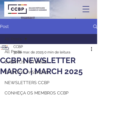
Post
All Posts
CCBP
All Posts
31 de mar. de 2025
0 min de leitura
CCBP NEWSLETTER
EVENTOS FUTUROS
MARÇO | MARCH 2025
EVENTOS PASSADOS
NEWSLETTERS CCBP
CONHEÇA OS MEMBROS CCBP