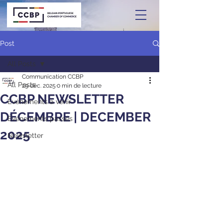
Post
All Posts
Communication CCBP
All Posts
29 déc. 2025
0 min de lecture
CCBP NEWSLETTER
Événements à venir
DÉCEMBRE | DECEMBER
Événements passés
2025
Newsletter